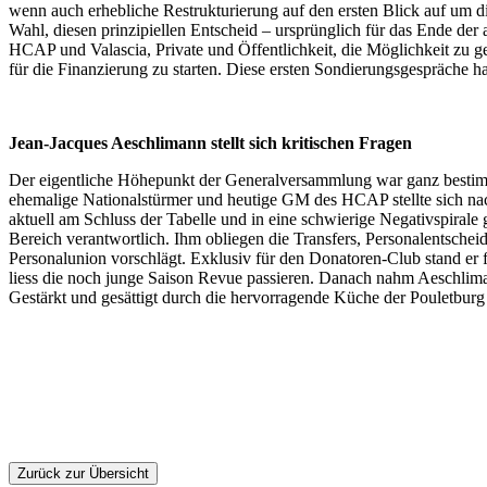
wenn auch erhebliche Restrukturierung auf den ersten Blick auf um d
Wahl, diesen prinzipiellen Entscheid – ursprünglich für das Ende der a
HCAP und Valascia, Private und Öffentlichkeit, die Möglichkeit zu ge
für die Finanzierung zu starten. Diese ersten Sondierungsgespräche ha
Jean-Jacques Aeschlimann stellt sich kritischen Fragen
Der eigentliche Höhepunkt der Generalversammlung war ganz bestim
ehemalige Nationalstürmer und heutige GM des HCAP stellte sich na
aktuell am Schluss der Tabelle und in eine schwierige Negativspiral
Bereich verantwortlich. Ihm obliegen die Transfers, Personalentsche
Personalunion vorschlägt. Exklusiv für den Donatoren-Club stand er
liess die noch junge Saison Revue passieren. Danach nahm Aeschlima
Gestärkt und gesättigt durch die hervorragende Küche der Pouletburg 
Zurück zur Übersicht