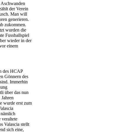
er Aschwanden
ählt der Verein
usch. Man will
ren generieren.
club zukommen.
tzt wurden die
te Fussballspiel
ber wieder in der
vor einem
ben des HCAP
len Gönnern des
 sind. Immerhin
hung
tli über das nun
n Jahren
pe wurde erst zum
alascia
 nämlich
 veraltete
 Valascia stellt
nd sich eine,