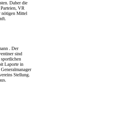
sten. Daher die
n Parteien, VR
 nötigen Mittel
nft.
mann . Der
entiner sind
 sportlichen
it Laporte in
is Generalmanager
ereins Stellung.
aus.