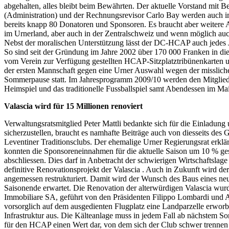
abgehalten, alles bleibt beim Bewährten. Der aktuelle Vorstand mit
(Administration) und der Rechnungsrevisor Carlo Bay werden auch im 
bereits knapp 80 Donatoren und Sponsoren. Es braucht aber weitere
im Urnerland, aber auch in der Zentralschweiz und wenn möglich au
Nebst der moralischen Unterstützung lässt der DC-HCAP auch jedes 
So sind seit der Gründung im Jahre 2002 über 170 000 Franken in di
vom Verein zur Verfügung gestellten HCAP-Sitzplatztribünenkarten u
der ersten Mannschaft gegen eine Urner Auswahl wegen der missliche
Sommerpause statt. Im Jahresprogramm 2009/10 werden den Mitglie
Heimspiel und das traditionelle Fussballspiel samt Abendessen im Ma
Valascia wird für 15 Millionen renoviert
Verwaltungsratsmitglied Peter Mattli bedankte sich für die Einladun
sicherzustellen, braucht es namhafte Beiträge auch von diesseits de
Leventiner Traditionsclubs. Der ehemalige Urner Regierungsrat erklärt
konnten die Sponsoreneinnahmen für die aktuelle Saison um 10 % ges
abschliessen. Dies darf in Anbetracht der schwierigen Wirtschaftslage 
definitive Renovationsprojekt der Valascia . Auch in Zukunft wird de
angemessen restrukturiert. Damit wird der Wunsch des Baus eines neu
Saisonende erwartet. Die Renovation der alterwürdigen Valascia wur
Immobiliare SA, geführt von den Präsidenten Filippo Lombardi und A
vorsorglich auf dem ausgedienten Flugplatz eine Landparzelle erworb
Infrastruktur aus. Die Kälteanlage muss in jedem Fall ab nächstem S
für den HCAP einen Wert dar, von dem sich der Club schwer trennen