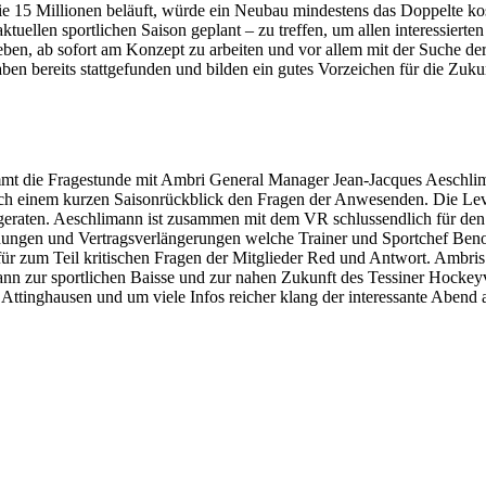
ie 15 Millionen beläuft, würde ein Neubau mindestens das Doppelte ko
ktuellen sportlichen Saison geplant – zu treffen, um allen interessierte
ben, ab sofort am Konzept zu arbeiten und vor allem mit der Suche der
ben bereits stattgefunden und bilden ein gutes Vorzeichen für die Zuku
mt die Fragestunde mit Ambri General Manager Jean-Jacques Aeschli
ch einem kurzen Saisonrückblick den Fragen der Anwesenden. Die Lev
e geraten. Aeschlimann ist zusammen mit dem VR schlussendlich für den
idungen und Vertragsverlängerungen welche Trainer und Sportchef Beno
 für zum Teil kritischen Fragen der Mitglieder Red und Antwort. Ambr
nn zur sportlichen Baisse und zur nahen Zukunft des Tessiner Hockeyv
Attinghausen und um viele Infos reicher klang der interessante Abend 