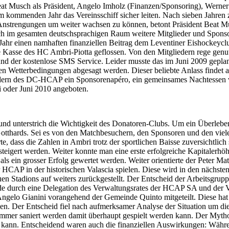
 Beat Musch als Präsident, Angelo Imholz (Finanzen/Sponsoring), Wern
kommenden Jahr das Vereinsschiff sicher leiten. Nach sieben Jahren z
 Anstrengungen um weiter wachsen zu können, betont Präsident Beat M
ch im gesamten deutschsprachigen Raum weitere Mitglieder und Sponso
Jahr einen namhaften finanziellen Beitrag dem Leventiner Eishockey
e Kasse des HC Ambri-Piotta geflossen. Von den Mitgliedern rege genu
nd der kostenlose SMS Service. Leider musste das im Juni 2009 geplan
n Wetterbedingungen abgesagt werden. Dieser beliebte Anlass findet a
dern des DC-HCAP ein Sponsorenapéro, ein gemeinsames Nachtessen 
i oder Juni 2010 angeboten.
g und unterstrich die Wichtigkeit des Donatoren-Clubs. Um ein Überle
s Gotthards. Sei es von den Matchbesuchern, den Sponsoren und den vie
e, dass die Zahlen in Ambri trotz der sportlichen Baisse zuversichtlich
teigert werden. Weiter konnte man eine erste erfolgreiche Kapitalerhö
als ein grosser Erfolg gewertet werden. Weiter orientierte der Peter Mat
r HCAP in der historischen Valascia spielen. Diese wird in den nächste
en Stadions auf weiters zurückgestellt. Der Entscheid der Arbeitsgrup
de durch eine Delegation des Verwaltungsrates der HCAP SA und der V
ngelo Gianini vorangehend der Gemeinde Quinto mitgeteilt. Diese hat
en. Der Entscheid fiel nach aufmerksamer Analyse der Situation um die
ommer saniert werden damit überhaupt gespielt werden kann. Der Mythos
 kann. Entscheidend waren auch die finanziellen Auswirkungen: Währe