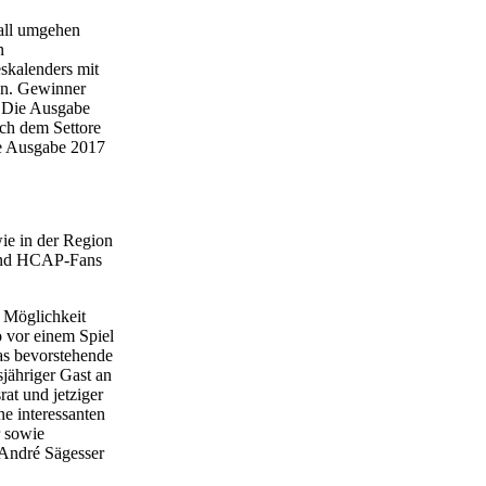
Ball umgehen
n
skalenders mit
en. Gewinner
. Die Ausgabe
ich dem Settore
ie Ausgabe 2017
ie in der Region
n und HCAP-Fans
 Möglichkeit
o vor einem Spiel
das bevorstehende
sjähriger Gast an
at und jetziger
e interessanten
r sowie
 André Sägesser