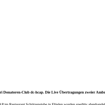
ri Donatoren-Club dc-hcap. Die Live Übertragungen zweier Ambri
P im Restaurant Schützenstube in Flüelen wurden speditiv abgehandel