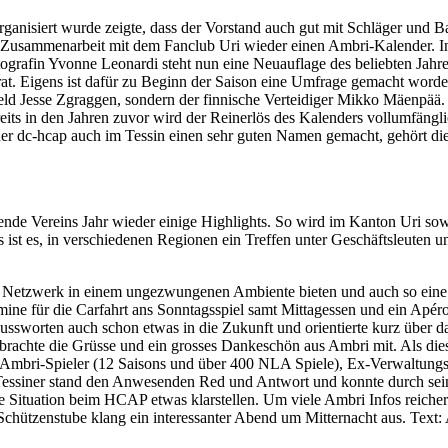
ganisiert wurde zeigte, dass der Vorstand auch gut mit Schläger und 
Zusammenarbeit mit dem Fanclub Uri wieder einen Ambri-Kalender. I
fin Yvonne Leonardi steht nun eine Neuauflage des beliebten Jahre
rat. Eigens ist dafür zu Beginn der Saison eine Umfrage gemacht word
eld Jesse Zgraggen, sondern der finnische Verteidiger Mikko Mäenpää
reits in den Jahren zuvor wird der Reinerlös des Kalenders vollumfängl
er dc-hcap auch im Tessin einen sehr guten Namen gemacht, gehört d
de Vereins Jahr wieder einige Highlights. So wird im Kanton Uri sow
ns ist es, in verschiedenen Regionen ein Treffen unter Geschäftsleute
n Netzwerk in einem ungezwungenen Ambiente bieten und auch so eine
mine für die Carfahrt ans Sonntagsspiel samt Mittagessen und ein Apér
chlussworten auch schon etwas in die Zukunft und orientierte kurz über 
rbrachte die Grüsse und ein grosses Dankeschön aus Ambri mit. Als die
mbri-Spieler (12 Saisons und über 400 NLA Spiele), Ex-Verwaltungsr
Tessiner stand den Anwesenden Red und Antwort und konnte durch sein
ne Situation beim HCAP etwas klarstellen. Um viele Ambri Infos reiche
 Schützenstube klang ein interessanter Abend um Mitternacht aus. Text: