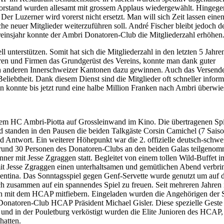
 Vorstand wurden allesamt mit grossem Applaus wiedergewählt. Hinge
r Luzerner wird vorerst nicht ersetzt. Man will sich Zeit lassen eine
e neuer Mitglieder weiterzuführen soll. André Fischer bleibt jedoch d
reinsjahr konnte der Ambri Donatoren-Club die Mitgliederzahl erhöhen
 unterstützen. Somit hat sich die Mitgliederzahl in den letzten 5 Jahr
ren und Firmen das Grundgerüst des Vereins, konnte man dank guter
den anderen Innerschweizer Kantonen dazu gewinnen. Auch das Versen
liebtheit. Dank diesem Dienst sind die Mitglieder oft schneller informi
 konnte bis jetzt rund eine halbe Million Franken nach Ambri überwi
dem HC Ambri-Piotta auf Grossleinwand im Kino. Die übertragenen Spi
nd standen in den Pausen die beiden Talkgäste Corsin Camichel (7 Sa
 Antwort. Ein weiterer Höhepunkt war die 2. offizielle deutsch-sch
rund 30 Personen des Donatoren-Clubs an den beiden Galas teilgeno
er mit Jesse Zgraggen statt. Begleitet von einem tollen Wild-Buffet i
Jesse Zgraggen einen unterhaltsamen und gemütlichen Abend verbrin
Leventina. Das Sonntagsspiel gegen Genf-Servette wurde genutzt um au
h zusammen auf ein spannendes Spiel zu freuen. Seit mehreren Jahren 
on mit dem HCAP mitfiebern. Eingeladen wurden die Angehörigen de
natoren-Club HCAP Präsident Michael Gisler. Diese spezielle Geste
nd in der Pouletburg verköstigt wurden die Elite Junioren des HCAP,
hatten.