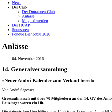
News
Der Club
Der Donatoren-Club
Anlässe
Mitglied werden
Der HCAP
Sponsoren
Fondue Biancoblu 2026
Anlässe
04. November 2016
14. Generalversammlung
«Neuer Ambri Kalender zum Verkauf bereit»
Von André Sägesser
Grossaufmarsch mit über 70 Mitgliedern an der 14. GV des Amb
Leuzinger waren ein Hit.
Die statuarischen Geschäfte an der 14. GV des Donatoren-Clubs HCA