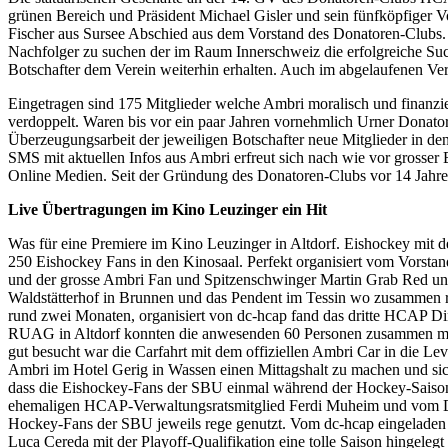
grünen Bereich und Präsident Michael Gisler und sein fünfköpfiger
Fischer aus Sursee Abschied aus dem Vorstand des Donatoren-Clubs. De
Nachfolger zu suchen der im Raum Innerschweiz die erfolgreiche Such
Botschafter dem Verein weiterhin erhalten. Auch im abgelaufenen Ve
Eingetragen sind 175 Mitglieder welche Ambri moralisch und finanziell
verdoppelt. Waren bis vor ein paar Jahren vornehmlich Urner Donato
Überzeugungsarbeit der jeweiligen Botschafter neue Mitglieder in 
SMS mit aktuellen Infos aus Ambri erfreut sich nach wie vor grosser Be
Online Medien. Seit der Gründung des Donatoren-Clubs vor 14 Jahren
Live Übertragungen im Kino Leuzinger ein Hit
Was für eine Premiere im Kino Leuzinger in Altdorf. Eishockey mit 
250 Eishockey Fans in den Kinosaal. Perfekt organisiert vom Vorsta
und der grosse Ambri Fan und Spitzenschwinger Martin Grab Red und
Waldstätterhof in Brunnen und das Pendent im Tessin wo zusammen 
rund zwei Monaten, organisiert von dc-hcap fand das dritte HCAP Dinn
RUAG in Altdorf konnten die anwesenden 60 Personen zusammen mit 
gut besucht war die Carfahrt mit dem offiziellen Ambri Car in die 
Ambri im Hotel Gerig in Wassen einen Mittagshalt zu machen und sic
dass die Eishockey-Fans der SBU einmal während der Hockey-Sais
ehemaligen HCAP-Verwaltungsratsmitglied Ferdi Muheim und vom Do
Hockey-Fans der SBU jeweils rege genutzt. Vom dc-hcap eingeladen u
Luca Cereda mit der Playoff-Qualifikation eine tolle Saison hingelegt 