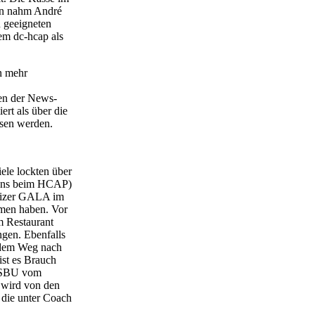
gen nahm André
n geeigneten
em dc-hcap als
.
en mehr
den der News-
ert als über die
esen werden.
ele lockten über
isons beim HCAP)
weizer GALA im
mmen haben. Vor
m Restaurant
gen. Ebenfalls
f dem Weg nach
ist es Brauch
r SBU vom
 wird von den
 die unter Coach