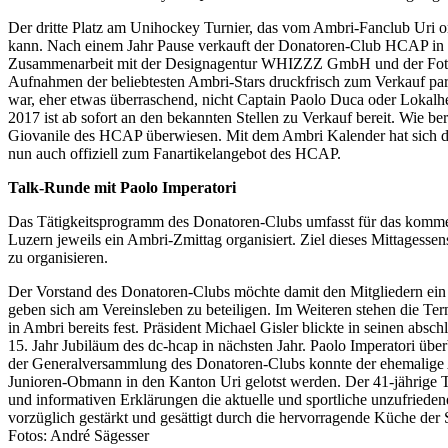
Der dritte Platz am Unihockey Turnier, das vom Ambri-Fanclub Uri or
kann. Nach einem Jahr Pause verkauft der Donatoren-Club HCAP in 
Zusammenarbeit mit der Designagentur WHIZZZ GmbH und der Fotogra
Aufnahmen der beliebtesten Ambri-Stars druckfrisch zum Verkauf pa
war, eher etwas überraschend, nicht Captain Paolo Duca oder Lokalh
2017 ist ab sofort an den bekannten Stellen zu Verkauf bereit. Wie be
Giovanile des HCAP überwiesen. Mit dem Ambri Kalender hat sich d
nun auch offiziell zum Fanartikelangebot des HCAP.
Talk-Runde mit Paolo Imperatori
Das Tätigkeitsprogramm des Donatoren-Clubs umfasst für das kommen
Luzern jeweils ein Ambri-Zmittag organisiert. Ziel dieses Mittagesse
zu organisieren.
Der Vorstand des Donatoren-Clubs möchte damit den Mitgliedern ei
geben sich am Vereinsleben zu beteiligen. Im Weiteren stehen die Ter
in Ambri bereits fest. Präsident Michael Gisler blickte in seinen abs
15. Jahr Jubiläum des dc-hcap in nächsten Jahr. Paolo Imperatori übe
der Generalversammlung des Donatoren-Clubs konnte der ehemalige A
Junioren-Obmann in den Kanton Uri gelotst werden. Der 41-jährige 
und informativen Erklärungen die aktuelle und sportliche unzufriede
vorzüglich gestärkt und gesättigt durch die hervorragende Küche der
Fotos: André Sägesser