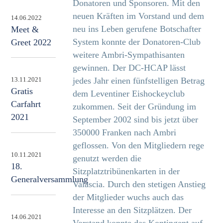
Donatoren und Sponsoren. Mit den
neuen Kräften im Vorstand und dem
14.06.2022
neu ins Leben gerufene Botschafter
Meet &
System konnte der Donatoren-Club
Greet 2022
weitere Ambri-Sympathisanten
gewinnen. Der DC-HCAP lässt
jedes Jahr einen fünfstelligen Betrag
13.11.2021
Gratis
dem Leventiner Eishockeyclub
Carfahrt
zukommen. Seit der Gründung im
2021
September 2002 sind bis jetzt über
350000 Franken nach Ambri
geflossen. Von den Mitgliedern rege
10.11.2021
genutzt werden die
18.
Sitzplatztribünenkarten in der
Generalversammlung
Valascia. Durch den stetigen Anstieg
der Mitglieder wuchs auch das
Interesse an den Sitzplätzen. Der
14.06.2021
Vorstand konnte das Kontingent auf