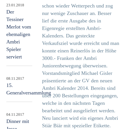
schon wieder Wetterpech und zog
23.01.2018
Der
nur wenige Zuschauer an. Besser
Tessiner
lief die erste Ausgabe des in
Merlot vom
Eigenregie erstellten Ambri-
ehemaligen
Kalenders. Das gesteckte
Ambri
Verkaufsziel wurde erreicht und man
Spieler
konnte einen Reinerlös in der Höhe
serviert
3000.- Franken der Ambri
Juniorenbewegung überweisen.
Vorstandsmitglied Michael Gisler
08.11.2017
präsentierte an der GV den neuen
15.
Ambri Kalender 2014. Bereits sind
Generalversammlung
über 200 Bestellungen eingegangen,
welche in den nächsten Tagen
bearbeitet und ausgeliefert werden.
04.11.2017
Neu lanciert wird ein eigenes Ambri
Dinner mit
Stiär Biär mit spezieller Etikette.
Jesse