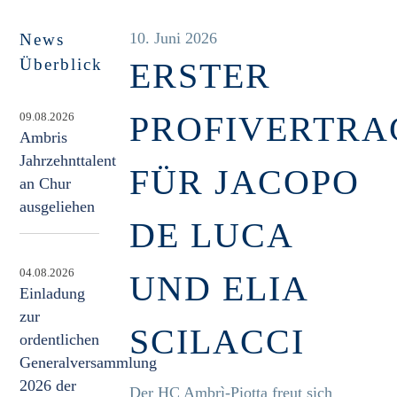
10. Juni 2026
News
Überblick
ERSTER
PROFIVERTRA
09.08.2026
Ambris
Jahrzehnttalent
FÜR JACOPO
an Chur
ausgeliehen
DE LUCA
04.08.2026
UND ELIA
Einladung
zur
SCILACCI
ordentlichen
Generalversammlung
2026 der
Der HC Ambrì-Piotta freut sich