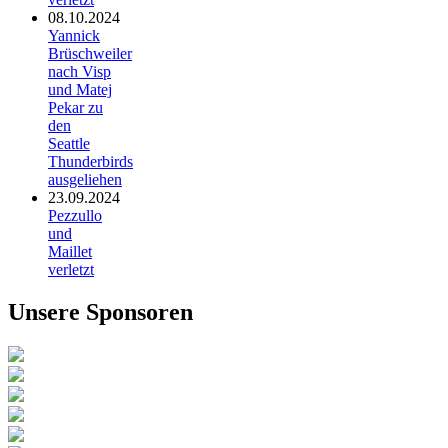
08.10.2024
Yannick
Brüschweiler
nach Visp
und Matej
Pekar zu
den
Seattle
Thunderbirds
ausgeliehen
23.09.2024
Pezzullo
und
Maillet
verletzt
Unsere Sponsoren