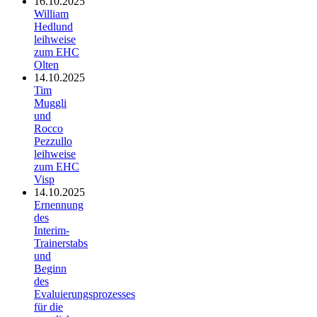
16.10.2025
William
Hedlund
leihweise
zum EHC
Olten
14.10.2025
Tim
Muggli
und
Rocco
Pezzullo
leihweise
zum EHC
Visp
14.10.2025
Ernennung
des
Interim-
Trainerstabs
und
Beginn
des
Evaluierungsprozesses
für die