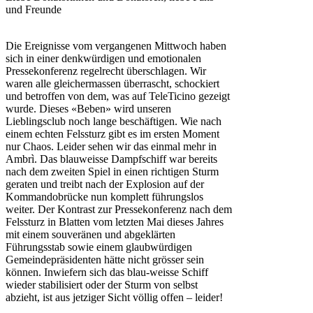
und Freunde
Die Ereignisse vom vergangenen Mittwoch haben
sich in einer denkwürdigen und emotionalen
Pressekonferenz regelrecht überschlagen. Wir
waren alle gleichermassen überrascht, schockiert
und betroffen von dem, was auf TeleTicino gezeigt
wurde. Dieses «Beben» wird unseren
Lieblingsclub noch lange beschäftigen. Wie nach
einem echten Felssturz gibt es im ersten Moment
nur Chaos. Leider sehen wir das einmal mehr in
Ambrì. Das blauweisse Dampfschiff war bereits
nach dem zweiten Spiel in einen richtigen Sturm
geraten und treibt nach der Explosion auf der
Kommandobrücke nun komplett führungslos
weiter. Der Kontrast zur Pressekonferenz nach dem
Felssturz in Blatten vom letzten Mai dieses Jahres
mit einem souveränen und abgeklärten
Führungsstab sowie einem glaubwürdigen
Gemeindepräsidenten hätte nicht grösser sein
können. Inwiefern sich das blau-weisse Schiff
wieder stabilisiert oder der Sturm von selbst
abzieht, ist aus jetziger Sicht völlig offen – leider!