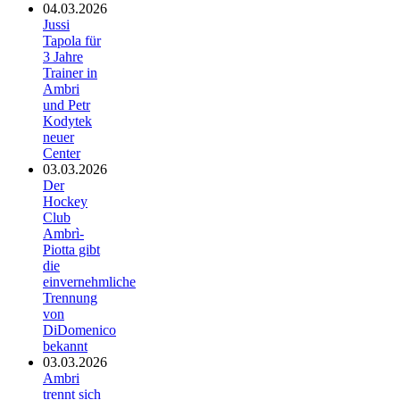
04.03.2026
Jussi
Tapola für
3 Jahre
Trainer in
Ambri
und Petr
Kodytek
neuer
Center
03.03.2026
Der
Hockey
Club
Ambrì-
Piotta gibt
die
einvernehmliche
Trennung
von
DiDomenico
bekannt
03.03.2026
Ambri
trennt sich