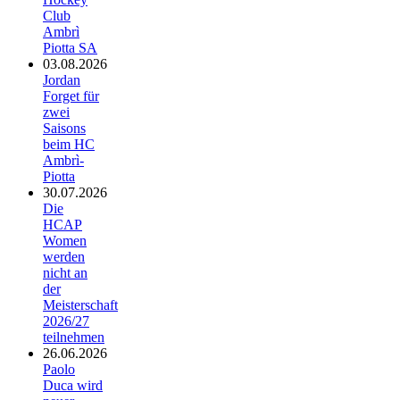
Club
Ambrì
Piotta SA
03.08.2026
Jordan
Forget für
zwei
Saisons
beim HC
Ambrì-
Piotta
30.07.2026
Die
HCAP
Women
werden
nicht an
der
Meisterschaft
2026/27
teilnehmen
26.06.2026
Paolo
Duca wird