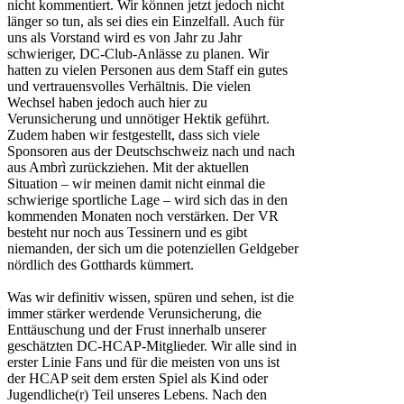
nicht kommentiert. Wir können jetzt jedoch nicht
länger so tun, als sei dies ein Einzelfall. Auch für
uns als Vorstand wird es von Jahr zu Jahr
schwieriger, DC-Club-Anlässe zu planen. Wir
hatten zu vielen Personen aus dem Staff ein gutes
und vertrauensvolles Verhältnis. Die vielen
Wechsel haben jedoch auch hier zu
Verunsicherung und unnötiger Hektik geführt.
Zudem haben wir festgestellt, dass sich viele
Sponsoren aus der Deutschschweiz nach und nach
aus Ambrì zurückziehen. Mit der aktuellen
Situation – wir meinen damit nicht einmal die
schwierige sportliche Lage – wird sich das in den
kommenden Monaten noch verstärken. Der VR
besteht nur noch aus Tessinern und es gibt
niemanden, der sich um die potenziellen Geldgeber
nördlich des Gotthards kümmert.
Was wir definitiv wissen, spüren und sehen, ist die
immer stärker werdende Verunsicherung, die
Enttäuschung und der Frust innerhalb unserer
geschätzten DC-HCAP-Mitglieder. Wir alle sind in
erster Linie Fans und für die meisten von uns ist
der HCAP seit dem ersten Spiel als Kind oder
Jugendliche(r) Teil unseres Lebens. Nach den