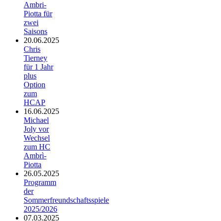
Ambri-
Piotta für
zwei
Saisons
20.06.2025
Chris
Tierney
für 1 Jahr
plus
Option
zum
HCAP
16.06.2025
Michael
Joly vor
Wechsel
zum HC
Ambrì-
Piotta
26.05.2025
Programm
der
Sommerfreundschaftsspiele
2025/2026
07.03.2025