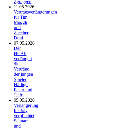
Zgraggen
11.05.2026
Vertragsverlängerungen
für Tim
Muggli
und
Zaccheo
Dotti
07.05.2026
Der
HCAP
verlängert
die
Verträge
der jungen
Spieler
Häfliger,
Pekar und
Jaafri
05.05.2026
Verlängerung
für Joly,
verpflichtet
Schnarr
und