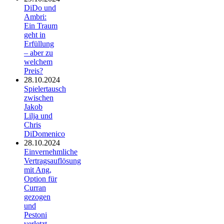
DiDo und
Ambri:
Ein Traum
geht in
Erfüllung
– aber zu
welchem
Preis?
28.10.2024
Spielertausch
zwischen
Jakob
Lilja und
Chris
DiDomenico
28.10.2024
Einvernehmliche
Vertragsauflösung
mit Ang,
Option für
Curran
gezogen
und
Pestoni
verletzt