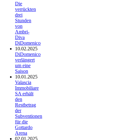
Die
verrückten
drei
Stunden
von
Ambri-
Diva
DiDomenico
10.02.2025
DiDomenico
verlängert
um eine
Saison
10.01.2025
Valascia
Immobiliare
SA erhält
den
Restbetrag
der
Subventionen
für die
Gottardo
Arena
02.01.2025