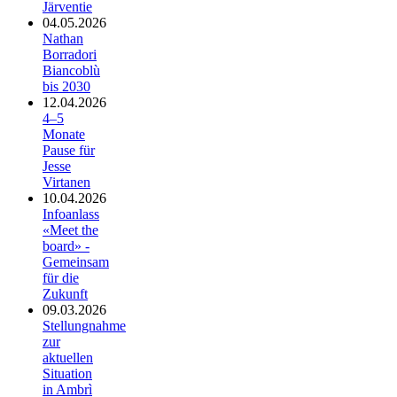
Järventie
04.05.2026
Nathan
Borradori
Biancoblù
bis 2030
12.04.2026
4–5
Monate
Pause für
Jesse
Virtanen
10.04.2026
Infoanlass
«Meet the
board» -
Gemeinsam
für die
Zukunft
09.03.2026
Stellungnahme
zur
aktuellen
Situation
in Ambrì