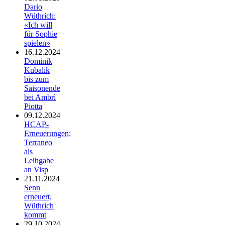
Dario
Wüthrich:
«Ich will
für Sophie
spielen»
16.12.2024
Dominik
Kubalik
bis zum
Saisonende
bei Ambrì
Piotta
09.12.2024
HCAP-
Erneuerungen;
Terraneo
als
Leihgabe
an Visp
21.11.2024
Senn
erneuert,
Wüthrich
kommt
29.10.2024