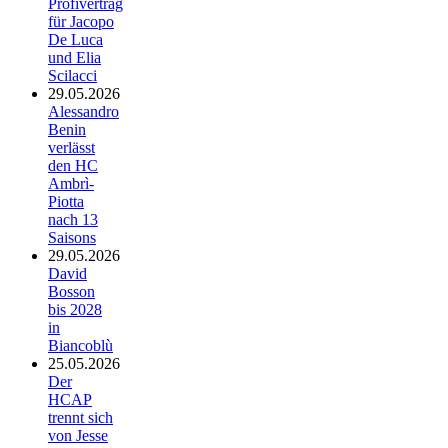
Profivertrag
für Jacopo
De Luca
und Elia
Scilacci
29.05.2026
Alessandro
Benin
verlässt
den HC
Ambrì-
Piotta
nach 13
Saisons
29.05.2026
David
Bosson
bis 2028
in
Biancoblù
25.05.2026
Der
HCAP
trennt sich
von Jesse