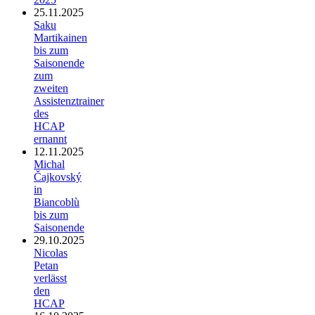
25.11.2025
Saku
Martikainen
bis zum
Saisonende
zum
zweiten
Assistenztrainer
des
HCAP
ernannt
12.11.2025
Michal
Čajkovský
in
Biancoblù
bis zum
Saisonende
29.10.2025
Nicolas
Petan
verlässt
den
HCAP