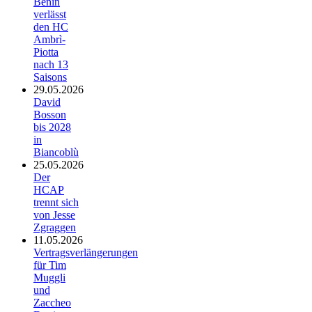
Benin
verlässt
den HC
Ambrì-
Piotta
nach 13
Saisons
29.05.2026
David
Bosson
bis 2028
in
Biancoblù
25.05.2026
Der
HCAP
trennt sich
von Jesse
Zgraggen
11.05.2026
Vertragsverlängerungen
für Tim
Muggli
und
Zaccheo