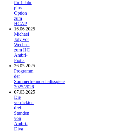
für 1 Jahr
plus
Option
zum
HCAP
16.06.2025
Michael
Joly vor
Wechsel
zum HC
Ambrì-
Piotta
26.05.2025
Programm
der
Sommerfreundschaftsspiele
2025/2026
07.03.2025
Die
verrückten
drei
Stunden
von
Ambri-
Diva