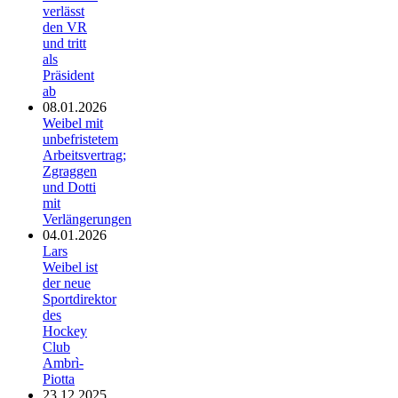
verlässt
den VR
und tritt
als
Präsident
ab
08.01.2026
Weibel mit
unbefristetem
Arbeitsvertrag;
Zgraggen
und Dotti
mit
Verlängerungen
04.01.2026
Lars
Weibel ist
der neue
Sportdirektor
des
Hockey
Club
Ambrì-
Piotta
23.12.2025