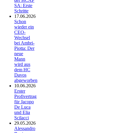
der HCAP
SA: Erste
Schritte
17.06.2026
Schon
wieder ein
CEO-
Wechsel
bei Ambri-
Piotta: Der
neue
Mann
wird aus
dem HC
Davos
abgeworben
10.06.2026
Erster
Profivertrag
für Jacopo
De Luca
und Elia
Scilacci
29.05.2026
Alessandro