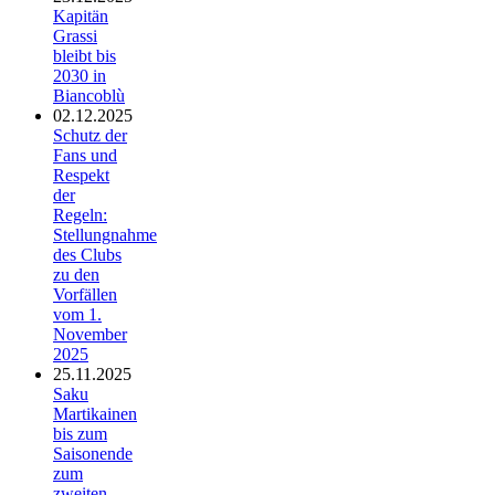
Kapitän
Grassi
bleibt bis
2030 in
Biancoblù
02.12.2025
Schutz der
Fans und
Respekt
der
Regeln:
Stellungnahme
des Clubs
zu den
Vorfällen
vom 1.
November
2025
25.11.2025
Saku
Martikainen
bis zum
Saisonende
zum
zweiten