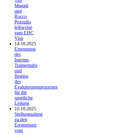
Tim
Muggli
und
Rocco
Pezzullo
leihweise
zum EHC
Visp
14.10.2025
Ernennung
des
Interim-
Trainerstabs
und
Beginn
des
Evaluierungsprozesses
für die
sportliche
Leitung
10.10.2025
Stellungnahme
zu den
Ereignissen
vom