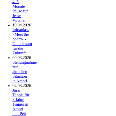
4–5
Monate
Pause für
Jesse
Virtanen
10.04.2026
Infoanlass
«Meet the
board» -
Gemeinsam
für die
Zukunft
09.03.2026
Stellungnahme
zur
aktuellen
Situation
in Ambrì
04.03.2026
Jussi
Tapola für
3 Jahre
Trainer in
Ambri
und Petr