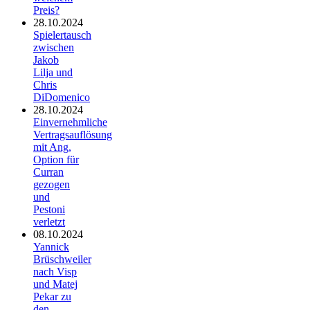
Preis?
28.10.2024
Spielertausch
zwischen
Jakob
Lilja und
Chris
DiDomenico
28.10.2024
Einvernehmliche
Vertragsauflösung
mit Ang,
Option für
Curran
gezogen
und
Pestoni
verletzt
08.10.2024
Yannick
Brüschweiler
nach Visp
und Matej
Pekar zu
den