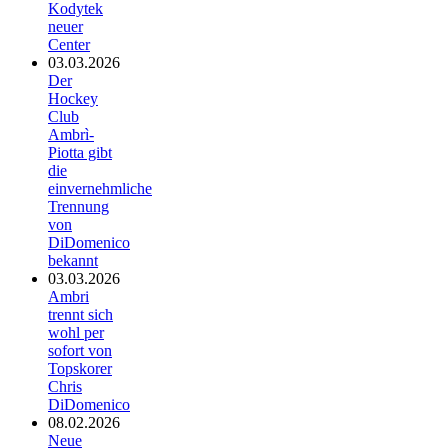
Kodytek
neuer
Center
03.03.2026
Der
Hockey
Club
Ambrì-
Piotta gibt
die
einvernehmliche
Trennung
von
DiDomenico
bekannt
03.03.2026
Ambri
trennt sich
wohl per
sofort von
Topskorer
Chris
DiDomenico
08.02.2026
Neue