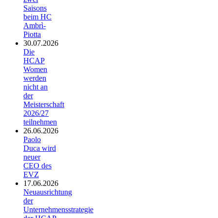
Saisons
beim HC
Ambrì-
Piotta
30.07.2026
Die
HCAP
Women
werden
nicht an
der
Meisterschaft
2026/27
teilnehmen
26.06.2026
Paolo
Duca wird
neuer
CEO des
EVZ
17.06.2026
Neuausrichtung
der
Unternehmensstrategie