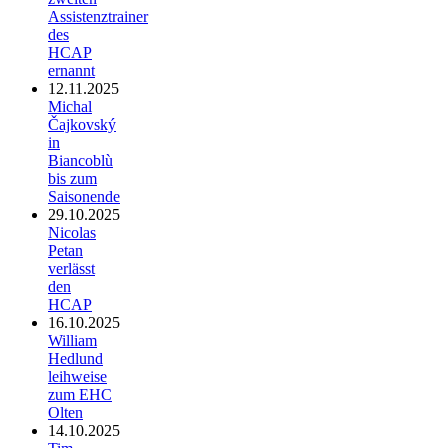
Assistenztrainer
des
HCAP
ernannt
12.11.2025
Michal
Čajkovský
in
Biancoblù
bis zum
Saisonende
29.10.2025
Nicolas
Petan
verlässt
den
HCAP
16.10.2025
William
Hedlund
leihweise
zum EHC
Olten
14.10.2025