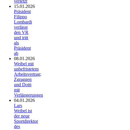
verletzt
15.01.2026
Präsident
Filippo
Lombardi
verlässt
den VR
und tritt
als
Präsident
ab
08.01.2026
Weibel mit
unbefristetem
Arbeitsvertrag;
Zgraggen
und Dotti
mit
Verlängerungen
04.01.2026
Lars
Weibel ist
der neue
Sportdirektor
des