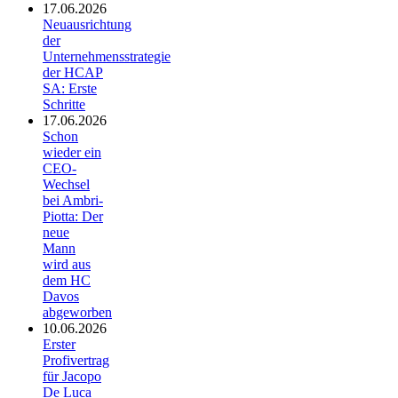
17.06.2026
Neuausrichtung
der
Unternehmensstrategie
der HCAP
SA: Erste
Schritte
17.06.2026
Schon
wieder ein
CEO-
Wechsel
bei Ambri-
Piotta: Der
neue
Mann
wird aus
dem HC
Davos
abgeworben
10.06.2026
Erster
Profivertrag
für Jacopo
De Luca