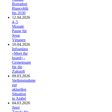
Borradori
Biancoblù
bis 2030
12.04.2026
4–5
Monate
Pause für
Jesse
Virtanen
10.04.2026
Infoanlass
«Meet the
board» -
Gemeinsam
für die
Zukunft
09.03.2026
Stellungnahme
zur
aktuellen
Situation
in Ambrì
04.03.2026
Jussi
Tapola für