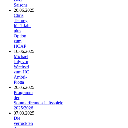
Saisons
20.06.2025
Chris
Tierney
für 1 Jahr
plus
Option
zum
HCAP
16.06.2025
Michael
Joly vor
Wechsel
zum HC
Ambrì-
Piotta
26.05.2025
Programm
der
Sommerfreundschaftsspiele
2025/2026
07.03.2025
Die
verrückten