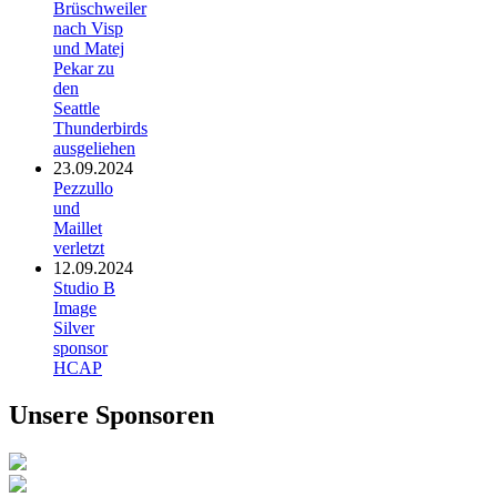
Brüschweiler
nach Visp
und Matej
Pekar zu
den
Seattle
Thunderbirds
ausgeliehen
23.09.2024
Pezzullo
und
Maillet
verletzt
12.09.2024
Studio B
Image
Silver
sponsor
HCAP
Unsere Sponsoren