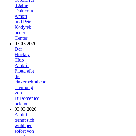
3 Jahre
Trainer in
Ambri
und Petr
Kodytek
neuer
Center
03.03.2026
Der
Hockey
Club
Ambrì-
Piotta gibt
die
einvernehmliche
Trennung
von
DiDomenico
bekannt
03.03.2026
Ambri
trennt sich
wohl per
sofort von