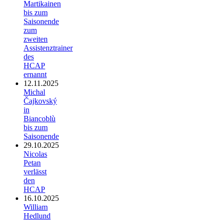
Martikainen
bis zum
Saisonende
zum
zweiten
Assistenztrainer
des
HCAP
ernannt
12.11.2025
Michal
Čajkovský
in
Biancoblù
bis zum
Saisonende
29.10.2025
Nicolas
Petan
verlässt
den
HCAP
16.10.2025
William
Hedlund