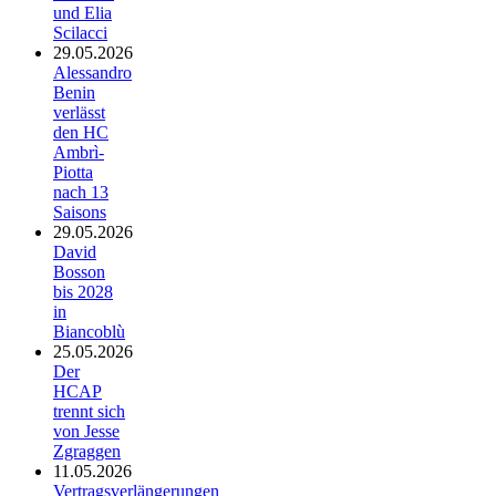
und Elia
Scilacci
29.05.2026
Alessandro
Benin
verlässt
den HC
Ambrì-
Piotta
nach 13
Saisons
29.05.2026
David
Bosson
bis 2028
in
Biancoblù
25.05.2026
Der
HCAP
trennt sich
von Jesse
Zgraggen
11.05.2026
Vertragsverlängerungen