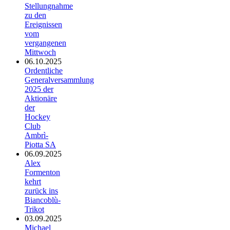
Stellungnahme
zu den
Ereignissen
vom
vergangenen
Mittwoch
06.10.2025
Ordentliche
Generalversammlung
2025 der
Aktionäre
der
Hockey
Club
Ambrì-
Piotta SA
06.09.2025
Alex
Formenton
kehrt
zurück ins
Biancoblù-
Trikot
03.09.2025
Michael