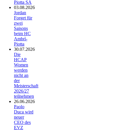
Piotta SA
03.08.2026
Jordan
Forget für
zwei
Saisons
beim HC
Ambrì-
Piotta
30.07.2026
Die
HCAP
Women
werden
nicht an
der
Meisterschaft
2026/27
teilnehmen
26.06.2026
Paolo
Duca wird
neuer
CEO des
EVZ