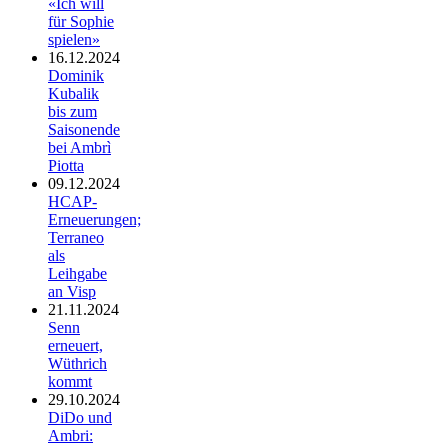
«Ich will
für Sophie
spielen»
16.12.2024
Dominik
Kubalik
bis zum
Saisonende
bei Ambrì
Piotta
09.12.2024
HCAP-
Erneuerungen;
Terraneo
als
Leihgabe
an Visp
21.11.2024
Senn
erneuert,
Wüthrich
kommt
29.10.2024
DiDo und
Ambri: