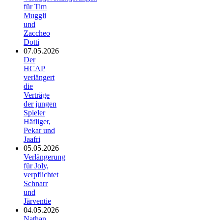
für Tim
Muggli
und
Zaccheo
Dotti
07.05.2026
Der
HCAP
verlängert
die
Verträge
der jungen
Spieler
Häfliger,
Pekar und
Jaafri
05.05.2026
Verlängerung
für Joly,
verpflichtet
Schnarr
und
Järventie
04.05.2026
Nathan