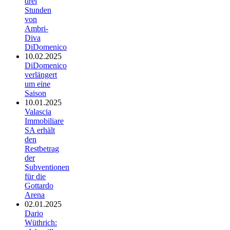
drei
Stunden
von
Ambri-
Diva
DiDomenico
10.02.2025
DiDomenico
verlängert
um eine
Saison
10.01.2025
Valascia
Immobiliare
SA erhält
den
Restbetrag
der
Subventionen
für die
Gottardo
Arena
02.01.2025
Dario
Wüthrich: