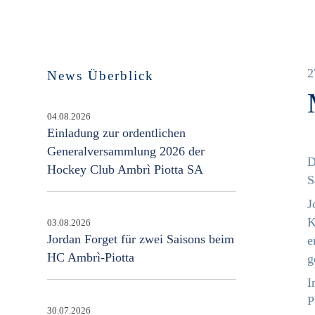
2
News Überblick
04.08.2026
Einladung zur ordentlichen
Generalversammlung 2026 der
D
Hockey Club Ambrì Piotta SA
S
J
K
03.08.2026
Jordan Forget für zwei Saisons beim
e
HC Ambrì-Piotta
g
I
P
30.07.2026