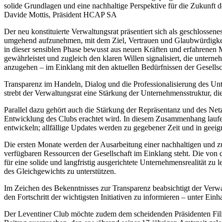
solide Grundlagen und eine nachhaltige Perspektive für die Zukunft d
Davide Mottis, Präsident HCAP SA
Der neu konstituierte Verwaltungsrat präsentiert sich als geschlosse
umgehend aufzunehmen, mit dem Ziel, Vertrauen und Glaubwürdigke
in dieser sensiblen Phase bewusst aus neuen Kräften und erfahrenen
gewährleistet und zugleich den klaren Willen signalisiert, die untern
anzugehen – im Einklang mit den aktuellen Bedürfnissen der Gesellsc
Transparenz im Handeln, Dialog und die Professionalisierung des Un
strebt der Verwaltungsrat eine Stärkung der Unternehmensstruktur, d
Parallel dazu gehört auch die Stärkung der Repräsentanz und des Netzw
Entwicklung des Clubs erachtet wird. In diesem Zusammenhang laufen
entwickeln; allfällige Updates werden zu gegebener Zeit und in geei
Die ersten Monate werden der Ausarbeitung einer nachhaltigen und zu
verfügbaren Ressourcen der Gesellschaft im Einklang steht. Die von
für eine solide und langfristig ausgerichtete Unternehmensrealität zu 
des Gleichgewichts zu unterstützen.
Im Zeichen des Bekenntnisses zur Transparenz beabsichtigt der Verw
den Fortschritt der wichtigsten Initiativen zu informieren – unter E
Der Leventiner Club möchte zudem dem scheidenden Präsidenten Fil