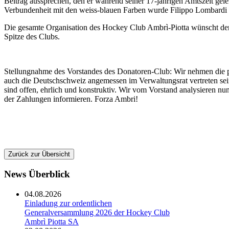
Beitrag aussprechen, den er während seiner 17-jährigen Amtszeit geleis
Verbundenheit mit den weiss-blauen Farben wurde Filippo Lombardi
Die gesamte Organisation des Hockey Club Ambrì-Piotta wünscht dem 
Spitze des Clubs.
Stellungnahme des Vorstandes des Donatoren-Club: Wir nehmen die po
auch die Deutschschweiz angemessen im Verwaltungsrat vertreten se
sind offen, ehrlich und konstruktiv. Wir vom Vorstand analysieren 
der Zahlungen informieren. Forza Ambri!
Zurück zur Übersicht
News Überblick
04.08.2026
Einladung zur ordentlichen
Generalversammlung 2026 der Hockey Club
Ambrì Piotta SA