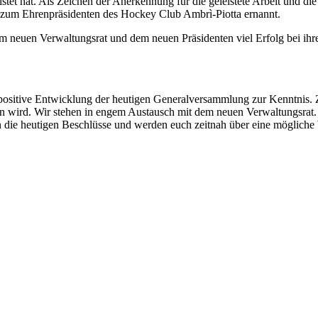
tet hat. Als Zeichen der Anerkennung für die geleistete Arbeit und die 
 zum Ehrenpräsidenten des Hockey Club Ambrì-Piotta ernannt.
neuen Verwaltungsrat und dem neuen Präsidenten viel Erfolg bei ihre
sitive Entwicklung der heutigen Generalversammlung zur Kenntnis. Zie
in wird. Wir stehen in engem Austausch mit dem neuen Verwaltungsrat
nun die heutigen Beschlüsse und werden euch zeitnah über eine möglic