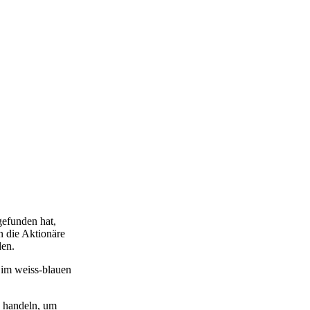
gefunden hat,
 die Aktionäre
den.
 im weiss-blauen
u handeln, um