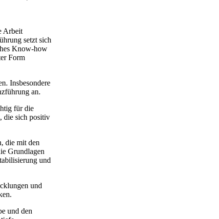
e Arbeit
hrung setzt sich
isches Know-how
rter Form
en. Insbesondere
nzführung an.
tig für die
die sich positiv
, die mit den
die Grundlagen
tabilisierung und
wicklungen und
ken.
be und den