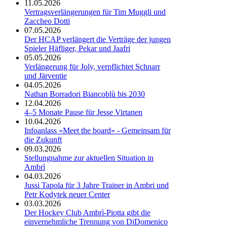
11.05.2026
Vertragsverlängerungen für Tim Muggli und
Zaccheo Dotti
07.05.2026
Der HCAP verlängert die Verträge der jungen
Spieler Häfliger, Pekar und Jaafri
05.05.2026
Verlängerung für Joly, verpflichtet Schnarr
und Järventie
04.05.2026
Nathan Borradori Biancoblù bis 2030
12.04.2026
4–5 Monate Pause für Jesse Virtanen
10.04.2026
Infoanlass «Meet the board» - Gemeinsam für
die Zukunft
09.03.2026
Stellungnahme zur aktuellen Situation in
Ambrì
04.03.2026
Jussi Tapola für 3 Jahre Trainer in Ambri und
Petr Kodytek neuer Center
03.03.2026
Der Hockey Club Ambrì-Piotta gibt die
einvernehmliche Trennung von DiDomenico