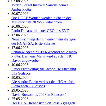
03.08.2026
Jordan Forget für zwei Saisons beim HC
Ambrì-Piotta
30.07.2026
Die HCAP Women werden nicht an der
Meisterschaft 2026/27 teilnehmen
26.06.2026
Paolo Duca wird neuer CEO des EVZ
17.06.2026
Neuausrichtung der Unternehmensstrategie
der HCAP SA: Erste Schritte
17.06.2026
Schon wieder ein CEO-Wechsel bei Ambri-
Piotta: Der neue Mann wird aus dem HC
Davos abgeworben
10.06.2026
Erster Profivertrag für Jacopo De Luca und
Elia Scilacci
29.05.2026
Alessandro Benin verlässt den HC Ambrì-
Piotta nach 13 Saisons
29.05.2026
David Bosson bis 2028 in Biancoblù
25.05.2026
Der HCAP trennt sich von Jesse Zgraggen