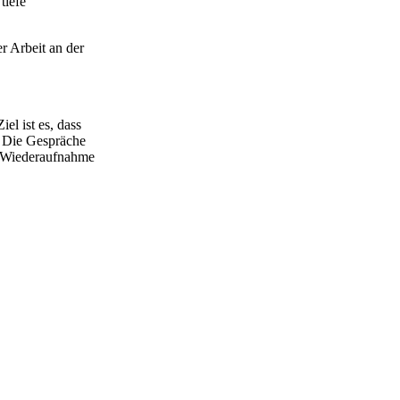
tiefe
r Arbeit an der
l ist es, dass
. Die Gespräche
he Wiederaufnahme