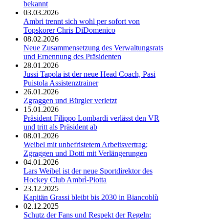
bekannt
03.03.2026
Ambri trennt sich wohl per sofort von
Topskorer Chris DiDomenico
08.02.2026
Neue Zusammensetzung des Verwaltungsrats
und Ernennung des Präsidenten
28.01.2026
Jussi Tapola ist der neue Head Coach, Pasi
Puistola Assistenztrainer
26.01.2026
Zgraggen und Bürgler verletzt
15.01.2026
Präsident Filippo Lombardi verlässt den VR
und tritt als Präsident ab
08.01.2026
Weibel mit unbefristetem Arbeitsvertrag;
Zgraggen und Dotti mit Verlängerungen
04.01.2026
Lars Weibel ist der neue Sportdirektor des
Hockey Club Ambrì-Piotta
23.12.2025
Kapitän Grassi bleibt bis 2030 in Biancoblù
02.12.2025
Schutz der Fans und Respekt der Regeln: