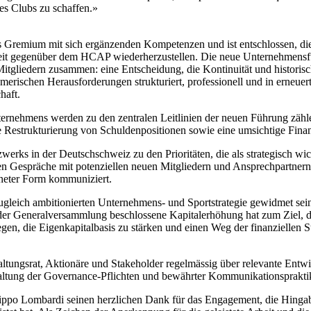
es Clubs zu schaffen.»
nes Gremium mit sich ergänzenden Kompetenzen und ist entschlossen, di
it gegenüber dem HCAP wiederherzustellen. Die neue Unternehmensfü
 Mitgliedern zusammen: eine Entscheidung, die Kontinuität und histor
ehmerischen Herausforderungen strukturiert, professionell und in erneue
haft.
ternehmens werden zu den zentralen Leitlinien der neuen Führung zähl
ie Restrukturierung von Schuldenpositionen sowie eine umsichtige Fina
erks in der Deutschschweiz zu den Prioritäten, die als strategisch wich
 Gespräche mit potenziellen neuen Mitgliedern und Ansprechpartnern, 
gneter Form kommuniziert.
gleich ambitionierten Unternehmens- und Sportstrategie gewidmet sein
 der Generalversammlung beschlossene Kapitalerhöhung hat zum Ziel, 
legen, die Eigenkapitalbasis zu stärken und einen Weg der finanziellen S
altungsrat, Aktionäre und Stakeholder regelmässig über relevante Ent
inhaltung der Governance-Pflichten und bewährter Kommunikationsprakti
ippo Lombardi seinen herzlichen Dank für das Engagement, die Hinga