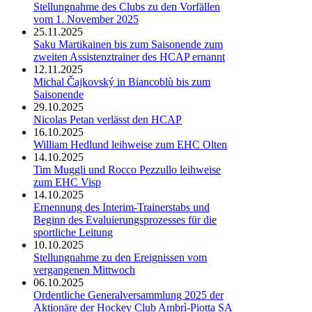
Stellungnahme des Clubs zu den Vorfällen
vom 1. November 2025
25.11.2025
Saku Martikainen bis zum Saisonende zum
zweiten Assistenztrainer des HCAP ernannt
12.11.2025
Michal Čajkovský in Biancoblù bis zum
Saisonende
29.10.2025
Nicolas Petan verlässt den HCAP
16.10.2025
William Hedlund leihweise zum EHC Olten
14.10.2025
Tim Muggli und Rocco Pezzullo leihweise
zum EHC Visp
14.10.2025
Ernennung des Interim-Trainerstabs und
Beginn des Evaluierungsprozesses für die
sportliche Leitung
10.10.2025
Stellungnahme zu den Ereignissen vom
vergangenen Mittwoch
06.10.2025
Ordentliche Generalversammlung 2025 der
Aktionäre der Hockey Club Ambrì-Piotta SA