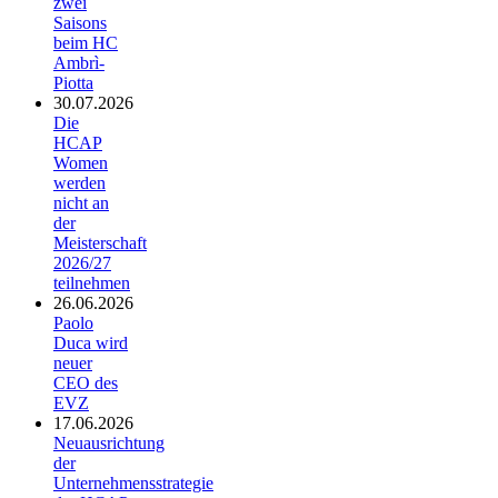
zwei
Saisons
beim HC
Ambrì-
Piotta
30.07.2026
Die
HCAP
Women
werden
nicht an
der
Meisterschaft
2026/27
teilnehmen
26.06.2026
Paolo
Duca wird
neuer
CEO des
EVZ
17.06.2026
Neuausrichtung
der
Unternehmensstrategie