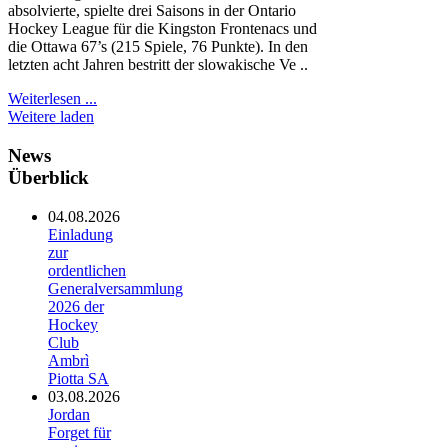
absolvierte, spielte drei Saisons in der Ontario
Hockey League für die Kingston Frontenacs und
die Ottawa 67’s (215 Spiele, 76 Punkte). In den
letzten acht Jahren bestritt der slowakische Ve ..
Weiterlesen ...
Weitere laden
News
Überblick
04.08.2026
Einladung
zur
ordentlichen
Generalversammlung
2026 der
Hockey
Club
Ambrì
Piotta SA
03.08.2026
Jordan
Forget für