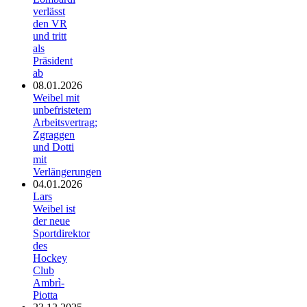
verlässt
den VR
und tritt
als
Präsident
ab
08.01.2026
Weibel mit
unbefristetem
Arbeitsvertrag;
Zgraggen
und Dotti
mit
Verlängerungen
04.01.2026
Lars
Weibel ist
der neue
Sportdirektor
des
Hockey
Club
Ambrì-
Piotta