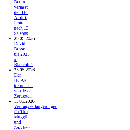
Benin
verlässt
den HC
Ambrì-
Piotta
nach 13
Saisons
29.05.2026
David
Bosson
bis 2028
in
Biancoblù
25.05.2026
Der
HCAP
trennt sich
von Jesse
Zgraggen
11.05.2026
Vertragsverlängerungen
für Tim
Muggli
und
Zaccheo