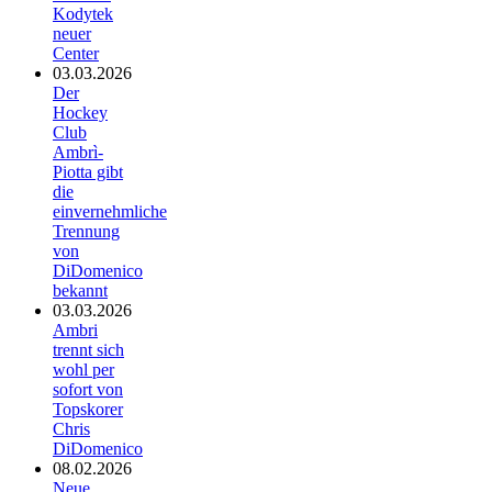
Kodytek
neuer
Center
03.03.2026
Der
Hockey
Club
Ambrì-
Piotta gibt
die
einvernehmliche
Trennung
von
DiDomenico
bekannt
03.03.2026
Ambri
trennt sich
wohl per
sofort von
Topskorer
Chris
DiDomenico
08.02.2026
Neue