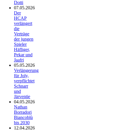
Dotti
07.05.2026
Der
HCAP
verlängert
die
Verträge
der jungen
Spieler
Häfliger,
Pekar und
Jaafri
05.05.2026
Verlängerung
für Joly,
verpflichtet
Schnarr
und
Järventie
04.05.2026
Nathan
Borradori
Biancoblù
bis 2030
12.04.2026