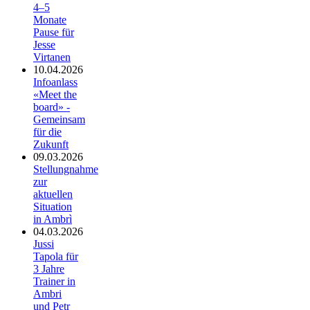
4–5
Monate
Pause für
Jesse
Virtanen
10.04.2026
Infoanlass
«Meet the
board» -
Gemeinsam
für die
Zukunft
09.03.2026
Stellungnahme
zur
aktuellen
Situation
in Ambrì
04.03.2026
Jussi
Tapola für
3 Jahre
Trainer in
Ambri
und Petr