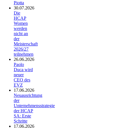
Piotta
30.07.2026
Die
HCAP
Women
werden
nicht an
der
Meisterschaft
2026/27
teilnehmen
26.06.2026
Paolo
Duca wird
neuer
CEO des
EVZ
17.06.2026
Neuausrichtung
der
Unternehmensstrategie
der HCAP
SA: Erste
Schritte
17.06.2026