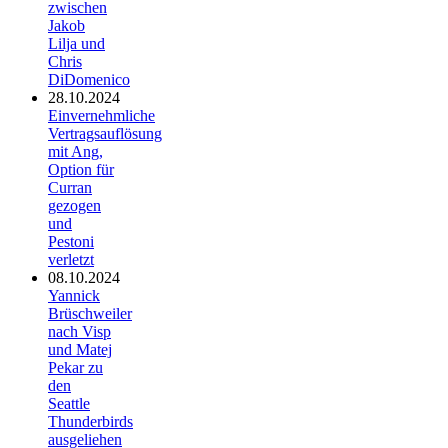
zwischen
Jakob
Lilja und
Chris
DiDomenico
28.10.2024
Einvernehmliche
Vertragsauflösung
mit Ang,
Option für
Curran
gezogen
und
Pestoni
verletzt
08.10.2024
Yannick
Brüschweiler
nach Visp
und Matej
Pekar zu
den
Seattle
Thunderbirds
ausgeliehen