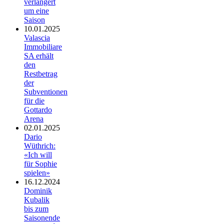
verlängert
um eine
Saison
10.01.2025
Valascia
Immobiliare
SA erhält
den
Restbetrag
der
Subventionen
für die
Gottardo
Arena
02.01.2025
Dario
Wüthrich:
«Ich will
für Sophie
spielen»
16.12.2024
Dominik
Kubalik
bis zum
Saisonende