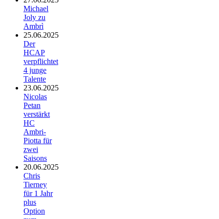
Michael
Joly zu
Ambrì
25.06.2025
Der
HCAP
verpflichtet
4 junge
Talente
23.06.2025
Nicolas
Petan
verstärkt
HC
Ambri-
Piotta für
zwei
Saisons
20.06.2025
Chris
Tierney
für 1 Jahr
plus
Option