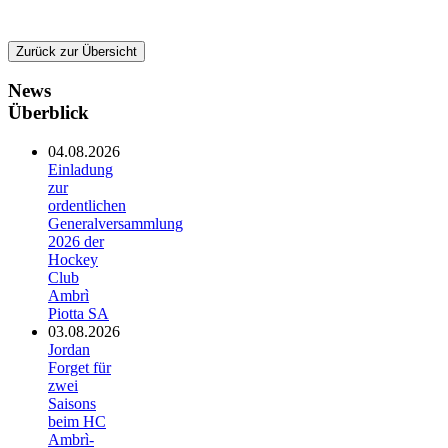
Zurück zur Übersicht
News
Überblick
04.08.2026
Einladung
zur
ordentlichen
Generalversammlung
2026 der
Hockey
Club
Ambrì
Piotta SA
03.08.2026
Jordan
Forget für
zwei
Saisons
beim HC
Ambrì-