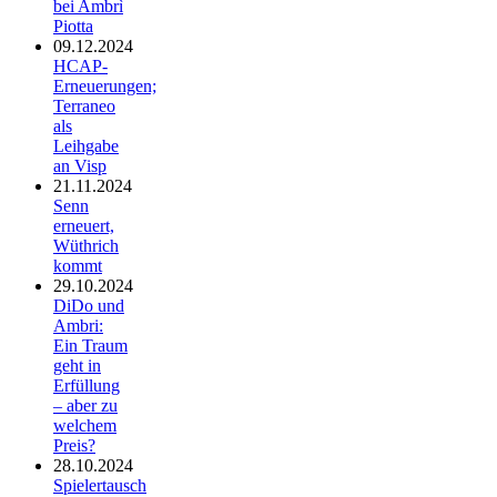
bei Ambrì
Piotta
09.12.2024
HCAP-
Erneuerungen;
Terraneo
als
Leihgabe
an Visp
21.11.2024
Senn
erneuert,
Wüthrich
kommt
29.10.2024
DiDo und
Ambri:
Ein Traum
geht in
Erfüllung
– aber zu
welchem
Preis?
28.10.2024
Spielertausch