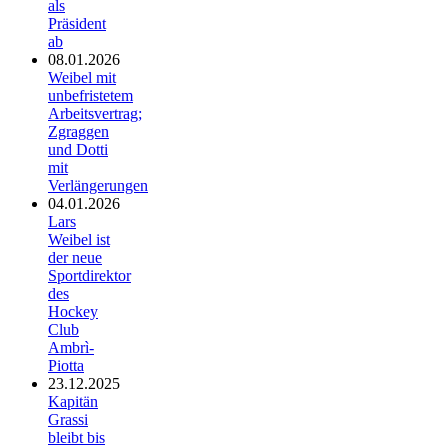
als
Präsident
ab
08.01.2026
Weibel mit
unbefristetem
Arbeitsvertrag;
Zgraggen
und Dotti
mit
Verlängerungen
04.01.2026
Lars
Weibel ist
der neue
Sportdirektor
des
Hockey
Club
Ambrì-
Piotta
23.12.2025
Kapitän
Grassi
bleibt bis