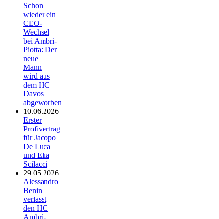
Schon
wieder ein
CEO-
Wechsel
bei Ambri-
Piotta: Der
neue
Mann
wird aus
dem HC
Davos
abgeworben
10.06.2026
Erster
Profivertrag
für Jacopo
De Luca
und Elia
Scilacci
29.05.2026
Alessandro
Benin
verlässt
den HC
Ambrì-