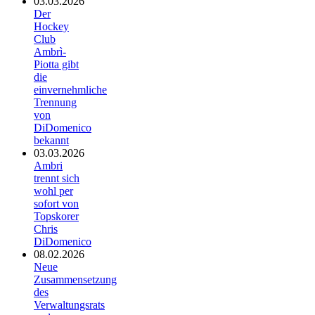
03.03.2026
Der
Hockey
Club
Ambrì-
Piotta gibt
die
einvernehmliche
Trennung
von
DiDomenico
bekannt
03.03.2026
Ambri
trennt sich
wohl per
sofort von
Topskorer
Chris
DiDomenico
08.02.2026
Neue
Zusammensetzung
des
Verwaltungsrats