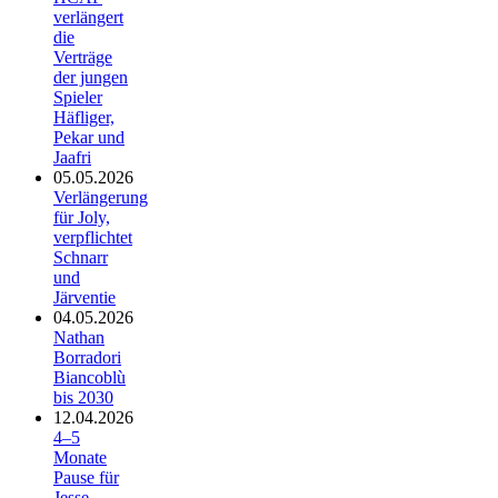
verlängert
die
Verträge
der jungen
Spieler
Häfliger,
Pekar und
Jaafri
05.05.2026
Verlängerung
für Joly,
verpflichtet
Schnarr
und
Järventie
04.05.2026
Nathan
Borradori
Biancoblù
bis 2030
12.04.2026
4–5
Monate
Pause für
Jesse