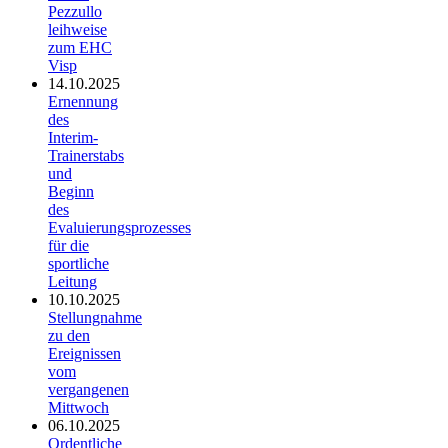
Pezzullo
leihweise
zum EHC
Visp
14.10.2025
Ernennung
des
Interim-
Trainerstabs
und
Beginn
des
Evaluierungsprozesses
für die
sportliche
Leitung
10.10.2025
Stellungnahme
zu den
Ereignissen
vom
vergangenen
Mittwoch
06.10.2025
Ordentliche