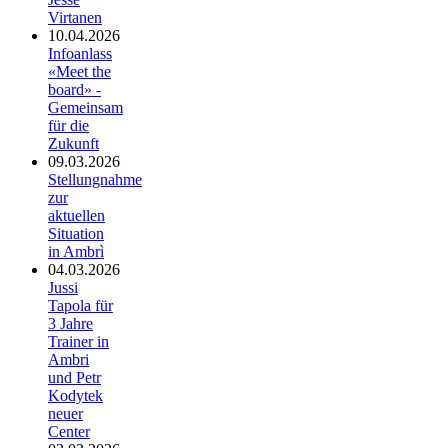
Virtanen
10.04.2026
Infoanlass
«Meet the
board» -
Gemeinsam
für die
Zukunft
09.03.2026
Stellungnahme
zur
aktuellen
Situation
in Ambrì
04.03.2026
Jussi
Tapola für
3 Jahre
Trainer in
Ambri
und Petr
Kodytek
neuer
Center