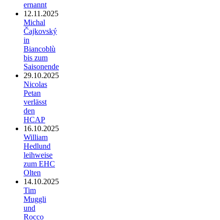
ernannt
12.11.2025
Michal
Čajkovský
in
Biancoblù
bis zum
Saisonende
29.10.2025
Nicolas
Petan
verlässt
den
HCAP
16.10.2025
William
Hedlund
leihweise
zum EHC
Olten
14.10.2025
Tim
Muggli
und
Rocco