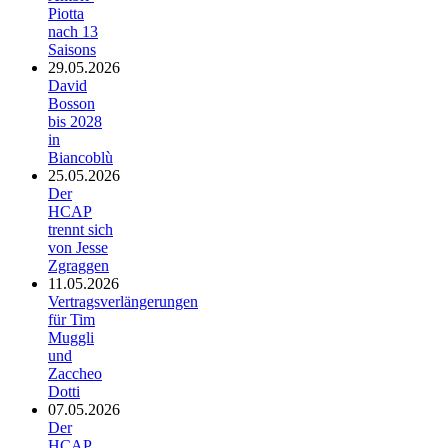
Piotta
nach 13
Saisons
29.05.2026
David
Bosson
bis 2028
in
Biancoblù
25.05.2026
Der
HCAP
trennt sich
von Jesse
Zgraggen
11.05.2026
Vertragsverlängerungen
für Tim
Muggli
und
Zaccheo
Dotti
07.05.2026
Der
HCAP